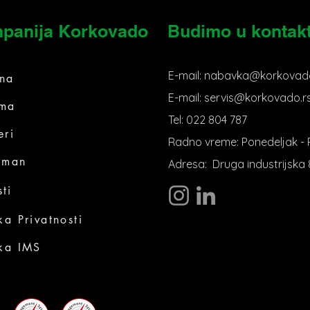
panija Korkovado
Budimo u kontak
E-mail:
nabavka@korkovado
tna
E-mail:
servis@korkovado.r
ma
Tel:
022 804 787
eri
Radno vreme: Ponedeljak - P
iman
Adresa:
Druga industrijska 
ti
ika Privatnosti
ika IMS