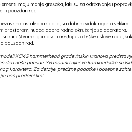
 elementi imaju manje grešaka, laki su za održavanje i popravku
e ih pouzdan rad.
nezavisno instalirana spolja, sa dobrim vidokrugom i velikim
im prostorom, nudeći dobro radno okruženje za operatera.
i su mnoštvom sigurnosnih uređaja za teške uslove rada, kak
ao pouzdan rad.
 modeli XCMG hammerhead građevinskih kranova predstavlj
 deo naše ponude. Svi modeli i njihove karakteristike su iskl
vnog karaktera. Za detalje, precizne podatke i posebne zahte
jte naš prodajni tim!