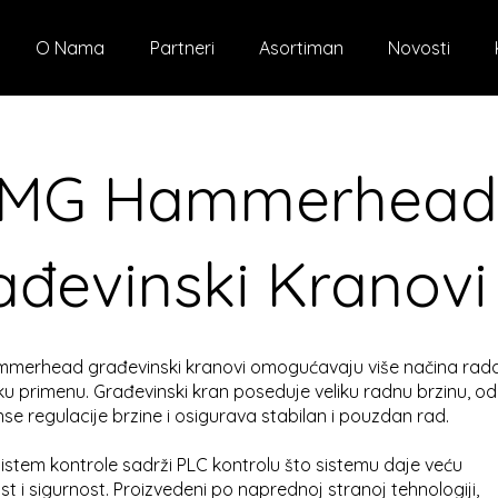
O Nama
Partneri
Asortiman
Novosti
MG Hammerhead
ađevinski Kranovi
erhead građevinski kranovi omogućavaju više načina rada
ku primenu. Građevinski kran poseduje veliku radnu brzinu, od
e regulacije brzine i osigurava stabilan i pouzdan rad.
 sistem kontrole sadrži PLC kontrolu što sistemu daje veću
 i sigurnost. Proizvedeni po naprednoj stranoj tehnologiji,