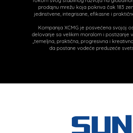
Tokom svog stabilnog razvoja na globalnom
prodajnu mrežu koja pokriva čak 183 zem
jedinstvene, integrisane, efikasne i prakti
Kompanija XCMG je posvećena svojoj osn
delovanje sa velikim moralom i postizanje 
„temeljna, praktična, progresivna i kreativn
da postane vodeće preduzeće svet