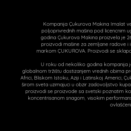
Kompanija Çukurova Makina Imalat ve T
poljoprivrednih mašina pod licencnim
godina Çukurova Makina proizvela je 26
proizvodi mašine za zemljane radove i
markom ÇUKUROVA. Proizvodi se sklapaj
U roku od nekoliko godina kompanija je
globalnom tržištu dostizanjem vrednih obima pr
Africi, Bliskom Istoku, Aziji i Latinskoj Americi,
širom sveta uzimajuci u obzir zadovoljstvo kupac
proizvodi se proizvode sa svetski poznatim k
koncentrisanom snagom¸ visokim performansam
ovlašćeni