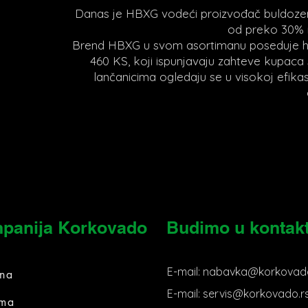
Danas je HBXG vodeći proizvođač buldozer
od preko 30% na
Brend HBXG u svom asortimanu poseduje hid
460 KS, koji ispunjavaju zahteve kupaca 
lančanicima ogledaju se u visokoj efikasn
panija Korkovado
Budimo u kontak
E-mail:
nabavka@korkovado
tna
E-mail:
servis@korkovado.r
ma