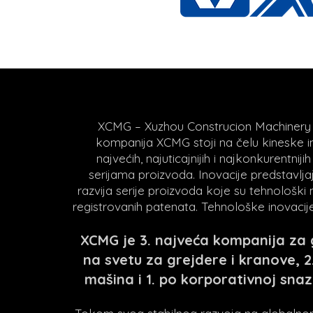
XCMG – Xuzhou Construcion Machinery G
kompanija XCMG stoji na čelu kineske ind
najvećih, najuticajnijih i najkonkurentni
serijama proizvoda. Inovacije predstavlj
razvija serije proizvoda koje su tehnološki 
registrovanih patenata. Tehnološke inovacij
XCMG je 3. najveća kompanija za
na svetu za grejdere i kranove, 2.
mašina i 1. po korporativnoj snazi