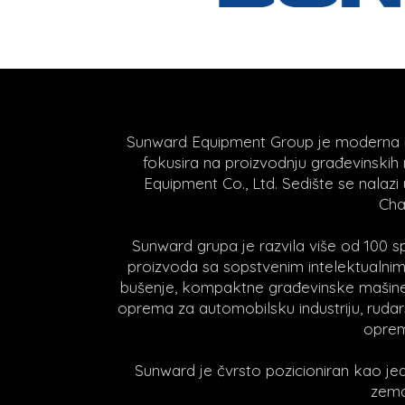
Sunward Equipment Group je moderna i
fokusira na proizvodnju građevinskih m
Equipment Co., Ltd. Sedište se nalazi
Cha
Sunward grupa je razvila više od 100 spe
proizvoda sa sopstvenim intelektualn
bušenje, kompaktne građevinske mašine,
oprema za automobilsku industriju, rud
oprema
Sunward je čvrsto pozicioniran kao jed
zema