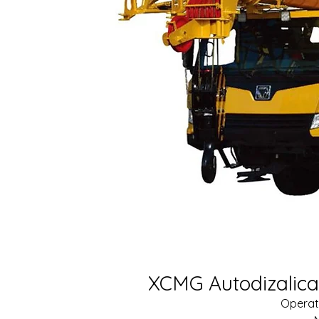
XCMG Autodizalica
Operati