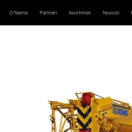
O Nama
Partneri
Asortiman
Novosti