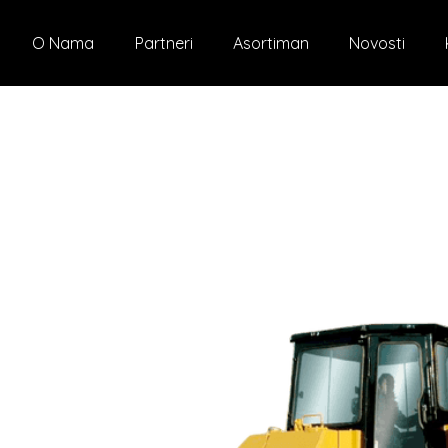
O Nama
Partneri
Asortiman
Novosti