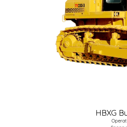
HBXG Bu
Operati