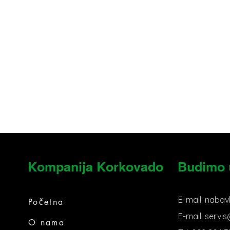
Kompanija Korkovado
Budimo 
E-mail:
nabav
Početna
E-mail:
servi
O nama