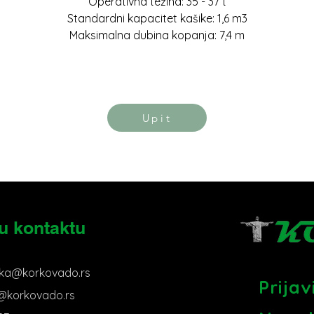
Operativna težina: 35 - 37 t
Standardni kapacitet kašike: 1,6 m3
Maksimalna dubina kopanja: 7,4 m
Upit
u kontaktu
ka@korkovado.rs
Prija
s@korkovado.rs