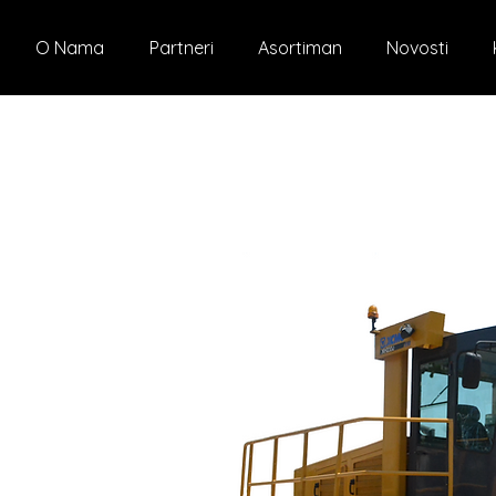
O Nama
Partneri
Asortiman
Novosti