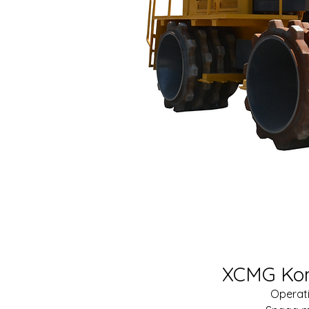
XCMG Ko
Operati