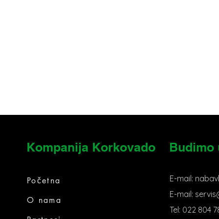
Kompanija Korkovado
Budimo 
E-mail:
nabav
Početna
E-mail:
servi
O nama
Tel:
022 804 7