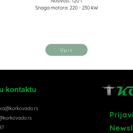
Nosivost: 120 t
Snaga motora: 220 - 230 kW
Upit
u kontaktu
ka@korkovado.rs
Prija
s@korkovado.rs
Newsl
87