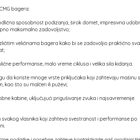
XCMG bagera:
 odlična sposobnost podizanja, širok domet, impresivna udob
upno maksimalno zadovoljstvo;
ličitim veličinama bagera kako bi se zadovoljio praktično sva
at;
ulične performanse, malo vreme ciklusa i velika sila kidanja.
u da koriste mnoge vrste priključaka koji zahtevaju mašinu 
, kao što su malčeri ili puževi;
obne kabine, uključujući prigušivanje zvuka i najsavremenije
svakog vlasnika koji zahteva svestranost i performanse po
ni.
izne podatke i posebne zahteve kontaktirajte naš prodajni ti