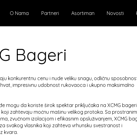
O Nama
Partneri
Asortiman
Novosti
G Bageri
ju konkurentnu cenu i nude veliku snagu, odličnu sposobnos
 dohvat, impresivnu udobnost rukovaoca i ukupno maksimalno
e mogu da koriste širok spektar priključaka na XCMG bager
ih koji zahtevaju moćnu mašinu velikog protoka. Sa prostranim 
a, zvučnom izolacijom i efikasnim opsluživanjem, XCMG bag
 za svakog vlasnika koji zahteva vrhunsku svestranost i
z kvara.