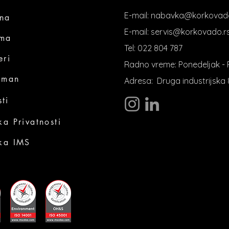
E-mail:
nabavka@korkovado
tna
E-mail:
servis@korkovado.r
ma
Tel:
022 804 787
eri
Radno vreme: Ponedeljak - P
iman
Adresa:
Druga industrijska 
ti
ika Privatnosti
ika IMS